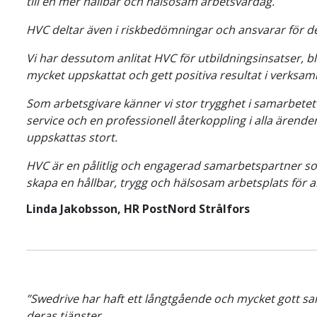
till en mer hållbar och hälsosam arbetsvardag.
HVC deltar även i riskbedömningar och ansvarar för de
Vi har dessutom anlitat HVC för utbildningsinsatser, b
mycket uppskattat och gett positiva resultat i verksam
Som arbetsgivare känner vi stor trygghet i samarbet
service och en professionell återkoppling i alla ärend
uppskattas stort.
HVC är en pålitlig och engagerad samarbetspartner som b
skapa en hållbar, trygg och hälsosam arbetsplats för a
Linda Jakobsson, HR PostNord Strålfors
”Swedrive har haft ett långtgående och mycket gott
deras tjänster.