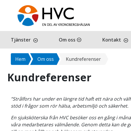
Tjänster
Om oss
expand_circle_down
Kontakt
expand_circle_down
expand_circle_down
Hem
Om oss
Kundreferenser
Kundreferenser
Kundreferenser
”Strålfors har under en längre tid haft ett nära och v
stöd i frågor som rör hälsa, arbetsmiljö och säkerhet.
En sjuksköterska från HVC besöker oss en gång i månade
våra medarbetares välmående. Genom detta kan de ge 