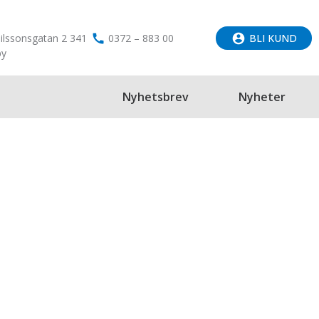
Nilssonsgatan 2 341
call
0372 – 883 00
account_circle
BLI KUND
by
Nyhetsbrev
Nyheter