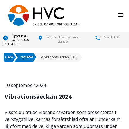
menu
Öppet idag:
location_on
Kristina Nilssonsgatan 2,
call
0372 – 883 00
08.00-12.00,
Ljungby
13.00-17.00
Hem
Nyheter
Vibrationsveckan 2024
10 september 2024
Vibrationsveckan 2024
Visste du att de vibrationsvärden som presenteras i
verktygstillverkarnas försättsblad ofta är i underkant
jämfört med de verkliga värden som uppmäts under