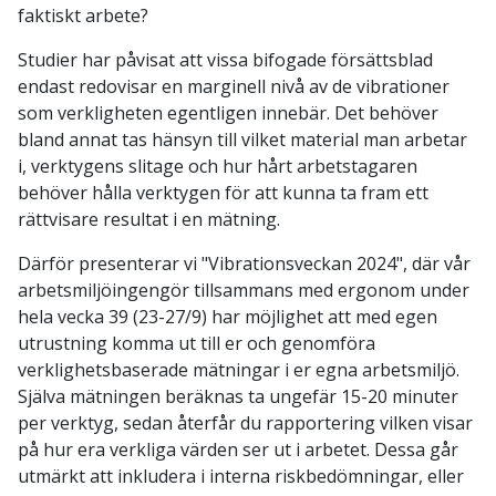
faktiskt arbete?
Studier har påvisat att vissa bifogade försättsblad
endast redovisar en marginell nivå av de vibrationer
som verkligheten egentligen innebär. Det behöver
bland annat tas hänsyn till vilket material man arbetar
i, verktygens slitage och hur hårt arbetstagaren
behöver hålla verktygen för att kunna ta fram ett
rättvisare resultat i en mätning.
Därför presenterar vi "Vibrationsveckan 2024", där vår
arbetsmiljöingengör tillsammans med ergonom under
hela vecka 39 (23-27/9) har möjlighet att med egen
utrustning komma ut till er och genomföra
verklighetsbaserade mätningar i er egna arbetsmiljö.
Själva mätningen beräknas ta ungefär 15-20 minuter
per verktyg, sedan återfår du rapportering vilken visar
på hur era verkliga värden ser ut i arbetet. Dessa går
utmärkt att inkludera i interna riskbedömningar, eller