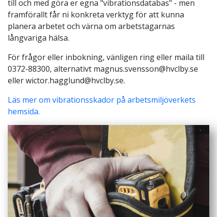
till och med göra er egna "vibrationsdatabas" - men
framförallt får ni konkreta verktyg för att kunna
planera arbetet och värna om arbetstagarnas
långvariga hälsa.
För frågor eller inbokning, vänligen ring eller maila till
0372-88300, alternativt magnus.svensson@hvclby.se
eller wictor.hagglund@hvclby.se.
Läs mer om vibrationsskador på arbetsmiljöverkets
hemsida.