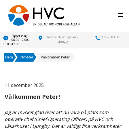
menu
Öppet idag:
location_on
Kristina Nilssonsgatan 2,
call
0372 – 883 00
08.00-12.00,
Ljungby
13.00-17.00
Hem
Nyheter
Välkommen Peter!
11 december 2025
Välkommen Peter!
Jag är mycket glad över att nu vara på plats som
operativ chef (Chief Operating Officer) på HVC och
Läkarhuset i Ljungby. Det är väldigt fina verksamheter