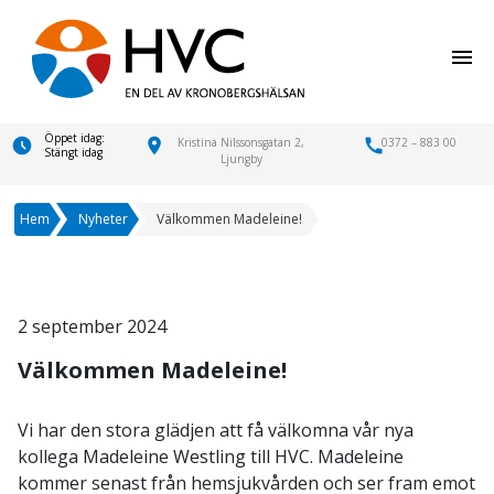
menu
Öppet idag:
location_on
Kristina Nilssonsgatan 2,
call
0372 – 883 00
Stängt idag
Ljungby
Hem
Nyheter
Välkommen Madeleine!
2 september 2024
Välkommen Madeleine!
Vi har den stora glädjen att få välkomna vår nya
kollega Madeleine Westling till HVC. Madeleine
kommer senast från hemsjukvården och ser fram emot