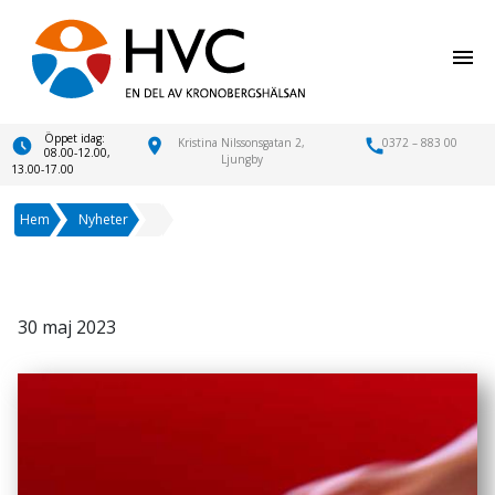
menu
Öppet idag:
location_on
Kristina Nilssonsgatan 2,
call
0372 – 883 00
08.00-12.00,
Ljungby
13.00-17.00
Hem
Nyheter
30 maj 2023