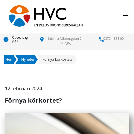
menu
Öppet idag:
location_on
Kristina Nilssonsgatan 2,
call
0372 – 883 00
8-17
Ljungby
Hem
Nyheter
Förnya körkortet?
12 februari 2024
Förnya körkortet?